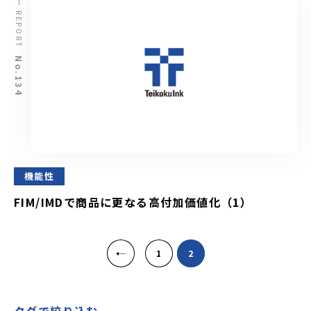
REPORT
No.134
機能性
FIM/IMDで商品に更なる高付加価値化（1）
«
1
2