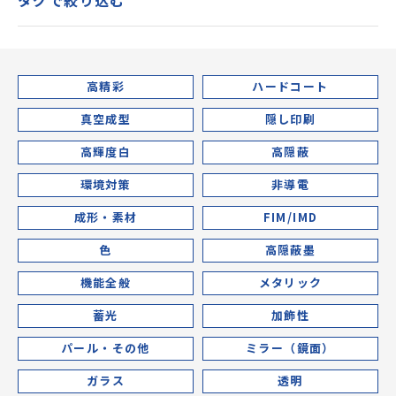
タグで絞り込む
高精彩
ハードコート
真空成型
隠し印刷
高輝度白
高隠蔽
環境対策
非導電
成形・素材
FIM/IMD
色
高隠蔽墨
機能全般
メタリック
蓄光
加飾性
パール・その他
ミラー（鏡面）
ガラス
透明