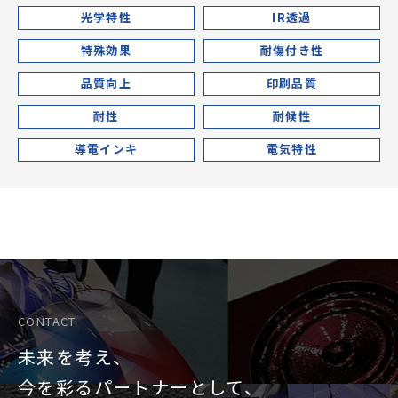
光学特性
IR透過
特殊効果
耐傷付き性
品質向上
印刷品質
耐性
耐候性
導電インキ
電気特性
CONTACT
未来を考え、
今を彩るパートナーとして、