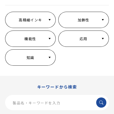
高精細インキ
加飾性
機能性
応用
知識
キーワードから検索