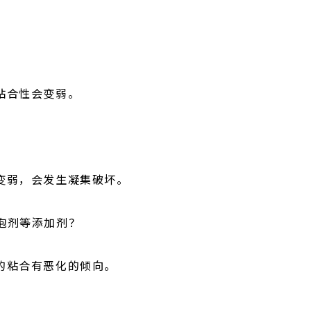
粘合性会变弱。
变弱，会发生凝集破坏。
泡剂等添加剂？
的粘合有恶化的倾向。