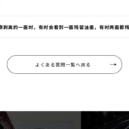
？
察剥离的一面时，有时会看到一面残留油墨，有时两面都
よくある質問一覧へ戻る