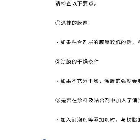
请检查以下要点。
①涂抹的膜厚
・如果粘合剂层的膜厚较低的话，
②涂膜的干燥条件
・如果不充分干燥，涂膜的强度会
③是否在涂料及粘合剂中加入了消
・加入消泡剂等添加剂时，与树脂