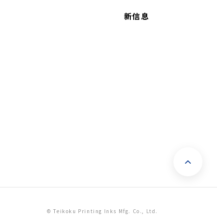
新信息
返
© Teikoku Printing Inks Mfg. Co., Ltd.