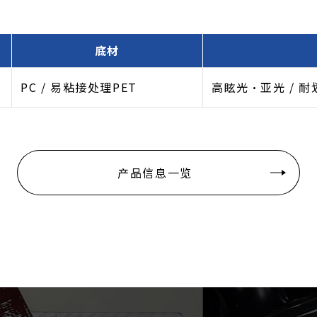
底材
PC / 易粘接处理PET
高眩光・亚光 / 
产品信息一览