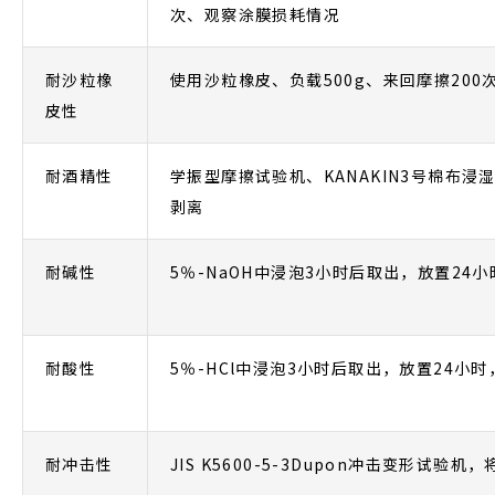
次、观察涂膜损耗情况
耐沙粒橡
使用沙粒橡皮、负载500g、来回摩擦20
皮性
耐酒精性
学振型摩擦试验机、KANAKIN3号棉布浸
剥离
耐碱性
5％-NaOH中浸泡3小时后取出，放置24
耐酸性
5％-HCl中浸泡3小时后取出，放置24小
耐冲击性
JIS K5600-5-3Dupon冲击变形试验机