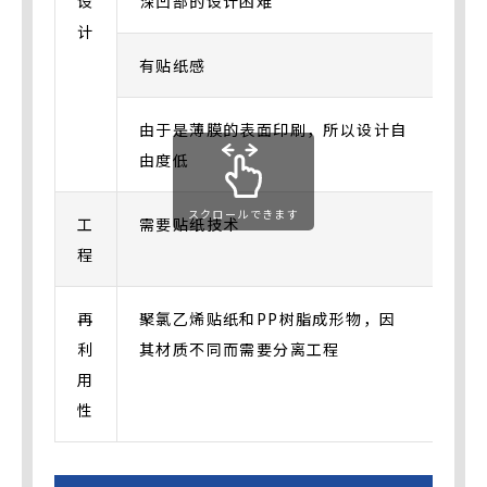
设
深凹部的设计困难
深
计
有贴纸感
无
由于是薄膜的表面印刷，所以设计自
由
由度低
设
スクロールできます
工
需要贴纸技术
不
程
再
聚氯乙烯贴纸和PP树脂成形物，因
加
利
其材质不同而需要分离工程
树
用
性