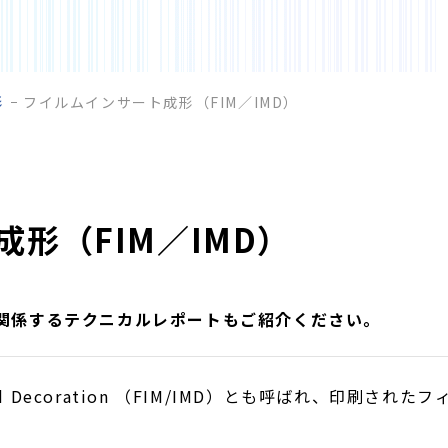
形
フイルムインサート成形（FIM／IMD）
形（FIM／IMD）
た、関係するテクニカルレポートもご紹介ください。
 In-Mould Decoration （FIM/IMD）とも呼ばれ