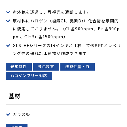
赤外線を透過し、可視光を遮断します。
原材料にハロゲン（塩素Cl、臭素Br）化合物を意図的
に使用しておりません。（Cl ≦900ppm、Br ≦900p
pm、Cl+Br ≦1500ppm）
GLS-HFシリーズのIRインキと比較して透明性とレベリ
ング性の優れた印刷物が作成できます。
光学特性
多色設定
機能性墨・白
ハロゲンフリー対応
基材
ガラス板