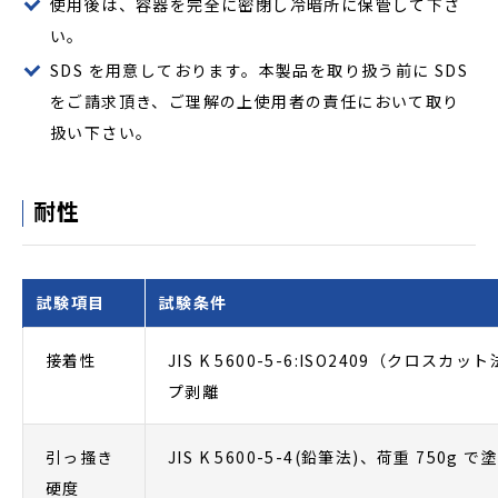
使用後は、容器を完全に密閉し冷暗所に保管して下さ
い。
SDS を用意しております。本製品を取り扱う前に SDS
をご請求頂き、ご理解の上使用者の責任において取り
扱い下さい。
耐性
試験項目
試験条件
接着性
JIS K 5600-5-6:ISO2409（クロス
プ剥離
引っ搔き
JIS K 5600-5-4(鉛筆法)、荷重 750
硬度