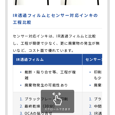
IR透過フィルムとセンサー対応インキの
工程比較
センサー対応インキは、IR透過フィルムと比較
し、工程が簡便で少なく、更に廃棄物の発生が無
いなど、コスト面で優れています。
IR透過フィルム
センサー対応イ
裁断・貼り合せ等、工程が複
印刷・乾燥
雑
も少ない
廃棄物発生の可能性あり
廃棄物の発
ブラックフレームの印刷
ブラックフ
最終乾燥（30分）
中間乾燥（
スクロールできます
OCAの貼り合せ
IR透過イ