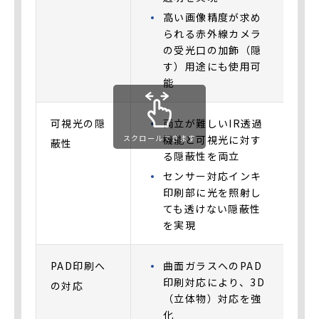
高い画像精度が求め
られる赤外線カメラ
の受光口の加飾（隠
す）用途にも使用可
能
可視光の隠
両立が難しいIR透過
機能と可視光に対す
スクロールできます
蔽性
る隠蔽性を両立
センサー対応インキ
印刷部に光を照射し
ても透けない隠蔽性
を実現
PAD印刷へ
曲面ガラスへのPAD
印刷対応により、3D
の対応
（立体物）対応を強
化