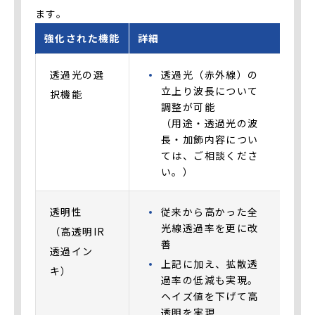
ます。
強化された機能
詳細
透過光の選
透過光（赤外線）の
立上り波長について
択機能
調整が可能
（用途・透過光の波
長・加飾内容につい
ては、ご相談くださ
い。）
透明性
従来から高かった全
光線透過率を更に改
（高透明IR
善
透過イン
上記に加え、拡散透
キ）
過率の低減も実現。
ヘイズ値を下げて高
透明を実現