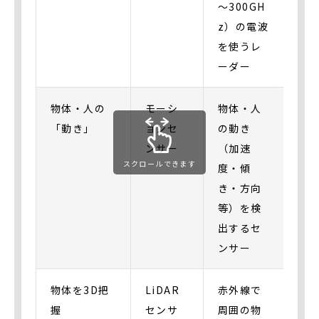
～300GH
z）の電波
を使うレ
ーダー
物体・人の
モーシ
物体・人
「動き」
ョンセ
の動き
ンサー
（加速
スクロールできます
度・傾
き・方向
等）を検
出するセ
ンサー
物体を3D把
LiDAR
赤外線で
握
センサ
周囲の物