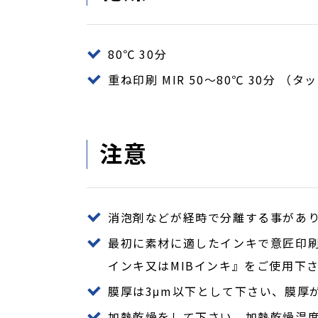
80℃ 30分
重ね印刷 MIR 50～80℃ 30分 （タ
注意
消泡剤などが経時で分離する事があ
最初に素材に適したインキで意匠印刷
インキ又はMIBインキ』をご使用下
膜厚は3μm以下として下さい、膜厚
加熱乾燥をして下さい。加熱乾燥温度