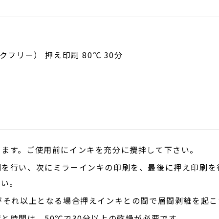
ックフリー） 押え印刷 80℃ 30分
ります。ご使用前にインキを充分に攪拌して下さい。
を行い、次にミラーインキの印刷を、最後に押え印刷を行っ
さい。
がそれ以上となる場合押えインキとの間で層間剥離を起こ
と時間は、50℃で30分以上の乾燥が必要です。