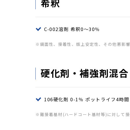
希釈
C-002溶剤 希釈0～30％
※鏡面性、接着性、版上安定性、その他悪影
硬化剤・補強剤混合
106硬化剤 0-1％ ポットライフ4時間
※難接着基材(ハードコート基材等)に対して