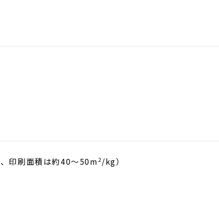
2
とき、印刷面積は約40～50m
/kg）