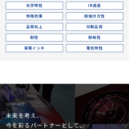
光学特性
IR透過
特殊効果
耐傷付き性
品質向上
印刷品質
耐性
耐候性
導電インキ
電気特性
CONTACT
未来を考え、
今を彩るパートナーとして、