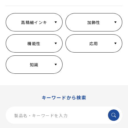
高精細インキ
加飾性
機能性
応用
知識
キーワードから検索