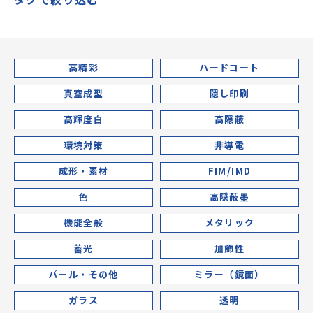
高精彩
ハードコート
真空成型
隠し印刷
高輝度白
高隠蔽
環境対策
非導電
成形・素材
FIM/IMD
色
高隠蔽墨
機能全般
メタリック
蓄光
加飾性
パール・その他
ミラー（鏡面）
ガラス
透明