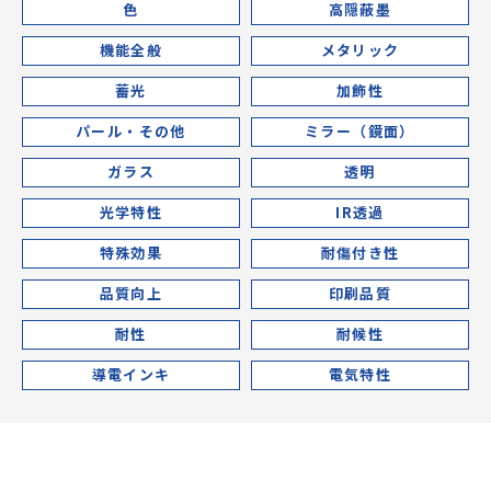
色
高隠蔽墨
機能全般
メタリック
蓄光
加飾性
パール・その他
ミラー（鏡面）
ガラス
透明
光学特性
IR透過
特殊効果
耐傷付き性
品質向上
印刷品質
耐性
耐候性
導電インキ
電気特性