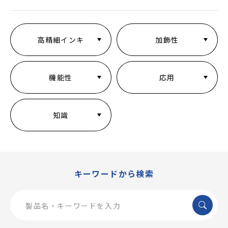
高精細インキ
加飾性
機能性
応用
知識
キーワードから検索