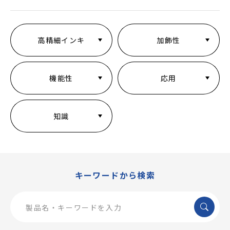
高精細インキ
加飾性
機能性
応用
知識
キーワードから検索