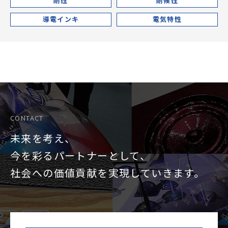
耐性
耐候性
導電インキ
電気特性
CONTACT
未来を考え、
今を彩るパートナーとして、
社会への価値貢献を
実現していきます。