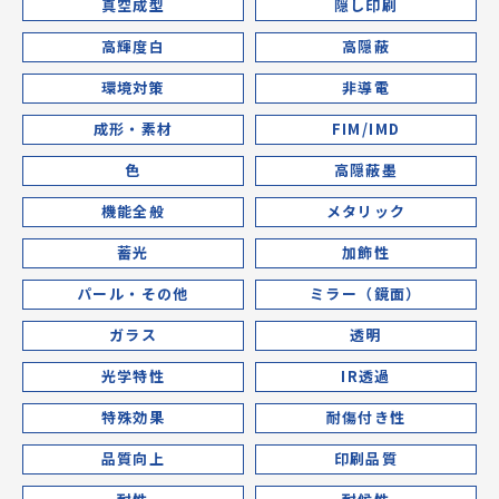
真空成型
隠し印刷
高輝度白
高隠蔽
環境対策
非導電
成形・素材
FIM/IMD
色
高隠蔽墨
機能全般
メタリック
蓄光
加飾性
パール・その他
ミラー（鏡面）
ガラス
透明
光学特性
IR透過
特殊効果
耐傷付き性
品質向上
印刷品質