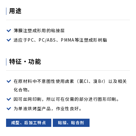
用途
薄膜注塑成形用的粘接层
适应于PC、PC/ABS、PMMA等注塑成形树脂
特征・功能
在原材料中不意图性使用卤素（氯Cl、溴Br）以及相关
化合物。
因可丝网印刷，所以可在仅需的部分进行图形印刷。
为单液烘烤型产品，作业性良好。
成型、后加工特点
粘接、粘合剂