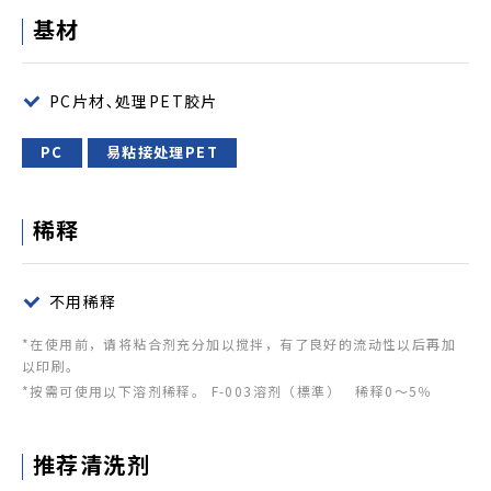
基材
PC片材､処理PET胶片
PC
易粘接处理PET
稀释
不用稀释
*在使用前，请将粘合剂充分加以搅拌，有了良好的流动性以后再加
以印刷。
*按需可使用以下溶剂稀释。 F-003溶剂（標準） 稀释0～5％
推荐清洗剂