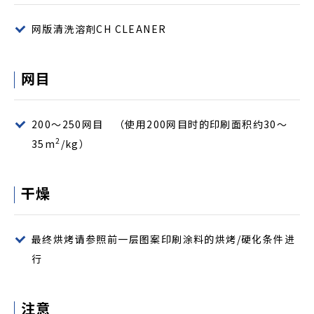
网版清洗溶剤CH CLEANER
网目
200～250网目 （使用200网目时的印刷面积约30～
2
35m
/kg）
干燥
最终烘烤请参照前一层图案印刷涂料的烘烤/硬化条件进
行
注意