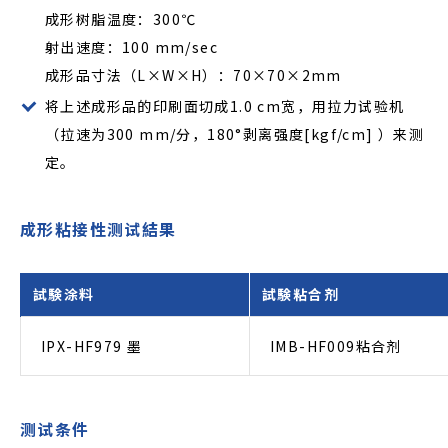
成形树脂温度：300℃
射出速度：100 mm/sec
成形品寸法（L×W×H）：70×70×2mm
将上述成形品的印刷面切成1.0 cm宽，用拉力试验机
（拉速为300 mm/分，180°剥离强度[kgf/cm] ）来测
定。
成形粘接性测试結果
試験涂料
試験粘合剂
IPX-HF979 墨
IMB-HF009粘合剂
测试条件