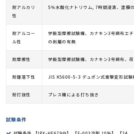
耐アルカリ
5％水酸化ナトリウム, 7時間浸漬、塗
性
耐アルコー
学振型摩擦試験機、カナキン3号綿布エチル
ル性
の剥離の有無
耐摩擦性
学振型摩擦試験機、カナキン3号綿布、荷重
耐錘落下性
JIS K5600-5-3 デュポン式衝撃変形
耐打抜性
プレス機による打ち抜き
試験条件
試験条件 【IPX-HF679白】 【F-003溶剤 10%】 【24