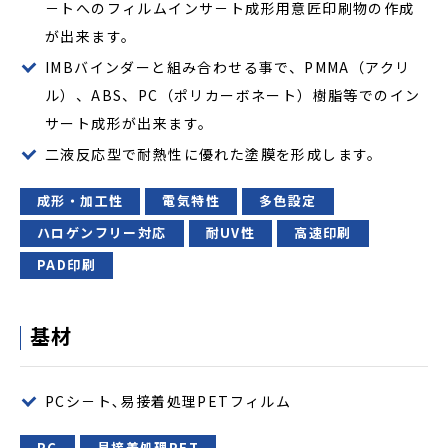
－トへのフィルムインサ－ト成形用意匠印刷物の作成
が出来ます。
IMBバインダーと組み合わせる事で、PMMA（アクリ
ル）、ABS、PC（ポリカーボネート）樹脂等でのイン
サート成形が出来ます。
二液反応型で耐熱性に優れた塗膜を形成します。
成形・加工性
電気特性
多色設定
ハロゲンフリー対応
耐UV性
高速印刷
PAD印刷
基材
PCシ－ト､易接着処理PETフィルム
PC
易接着処理PET