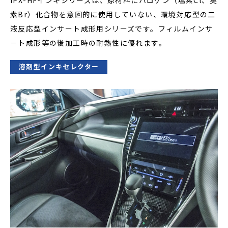
IPX-HFインキシリーズは、原材料にハロゲン（塩素Cl、臭
素Br）化合物を意図的に使用していない、環境対応型の二
液反応型インサート成形用シリーズです。フィルムインサ
－ト成形等の後加工時の耐熱性に優れます。
溶剤型インキセレクター