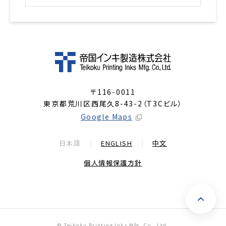
〒116-0011
東京都荒川区西尾久8-43-2（T3Cビル）
Google Maps
日本語
ENGLISH
中文
個人情報保護方針
ペ
© Teikoku Printing Inks Mfg. Co., Ltd.