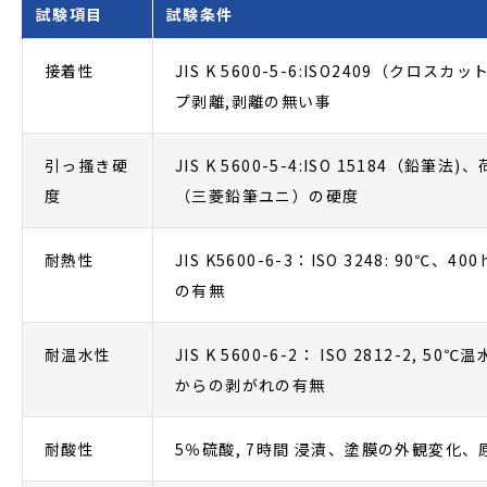
試験項目
試験条件
接着性
JIS K 5600-5-6:ISO2409（ク
プ剥離,剥離の無い事
引っ搔き硬
JIS K 5600-5-4:ISO 15184（
度
（三菱鉛筆ユニ）の硬度
耐熱性
JIS K5600-6-3：ISO 3248: 9
の有無
耐温水性
JIS K 5600-6-2： ISO 2812-2
からの剥がれの有無
耐酸性
5％硫酸, 7時間 浸漬、塗膜の外観変化