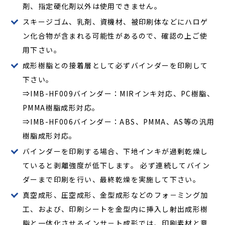
剤、指定硬化剤以外は使用できません。
スキージゴム、乳剤、資機材、被印刷体などにハロゲ
ン化合物が含まれる可能性があるので、確認の上ご使
用下さい。
成形樹脂との接着層として必ずバインダーを印刷して
下さい。
⇒IMB-HF009バインダー：MIRインキ対応、PC樹脂、
PMMA樹脂成形対応。
⇒IMB-HF006バインダー：ABS、PMMA、AS等の汎用
樹脂成形対応。
バインダーを印刷する場合、下地インキが過剰乾燥し
ていると剥離強度が低下します。 必ず連続してバイン
ダーまで印刷を行い、最終乾燥を実施して下さい。
真空成形、圧空成形、金型成形などのフォ－ミング加
工、および、印刷シートを金型内に挿入し射出成形樹
脂と一体化させるインサ－ト成形では、印刷素材と意