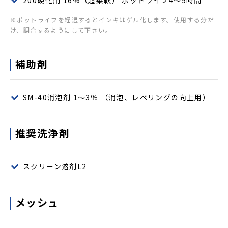
200硬化剤 16%（超柔軟） ポットライフ4～5時間
※ポットライフを経過するとインキはゲル化します。使用する分だ
け、調合するようにして下さい。
補助剤
SM-40消泡剤 1～3％ （消泡、レベリングの向上用）
推奨洗浄剤
スクリーン溶剤L2
メッシュ