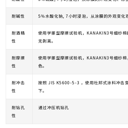
耐碱性
5％水酸化钠, 7小时浸泡，从涂膜的外观变化
耐酒精
使用学振型摩擦试验机，KANAKIN3号细纱棉
性
无剥离。
耐摩擦
使用学振型摩擦试验机，KANAKIN3号细纱棉
性
色。
耐冲击
按照 JIS K5600-5-3 ，使用杜邦式涂料
性
下。
耐钻孔
通过冲压机钻孔
性