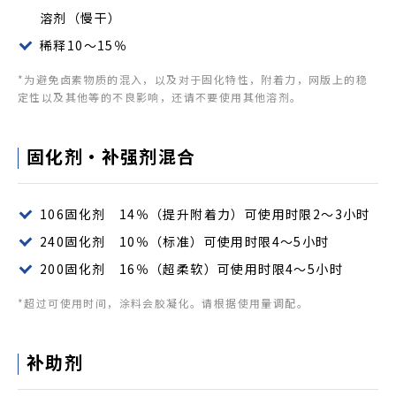
溶剂（慢干）
稀释10～15％
*为避免卤素物质的混入，以及对于固化特性，附着力，网版上的稳
定性以及其他等的不良影响，还请不要使用其他溶剂。
固化剂・补强剂混合
106固化剂 14％（提升附着力）可使用时限2～3小时
240固化剂 10％（标准）可使用时限4～5小时
200固化剂 16％（超柔软）可使用时限4～5小时
*超过可使用时间，涂料会胶凝化。请根据使用量调配。
补助剂