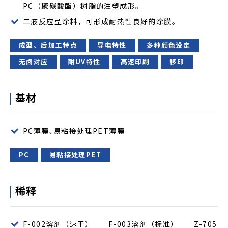
PC（聚碳酸酯）树脂的注塑成形。
二液反应型涂料，可形成耐热性良好的涂膜。
成型、后加工特点
导电特性
多种颜色设定
无卤对应
耐UV特性
高速印刷
移印
基材
PC薄膜､易粘接处理PET薄膜
PC
易粘接处理PET
稀释
F-002溶剂（速干） F-003溶剂（标准） Z-705