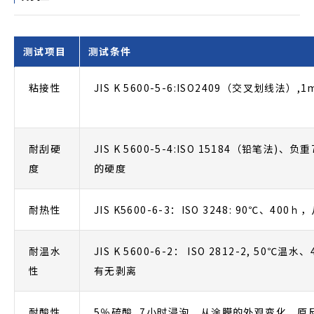
测试项目
测试条件
粘接性
JIS K 5600-5-6:ISO2409（交叉划线
耐刮硬
JIS K 5600-5-4:ISO 15184（铅笔法
度
的硬度
耐热性
JIS K5600-6-3：ISO 3248: 90℃
耐温水
JIS K 5600-6-2： ISO 2812-2, 
性
有无剥离
耐酸性
5％硫酸, 7小时浸泡，从涂膜的外观变化、原