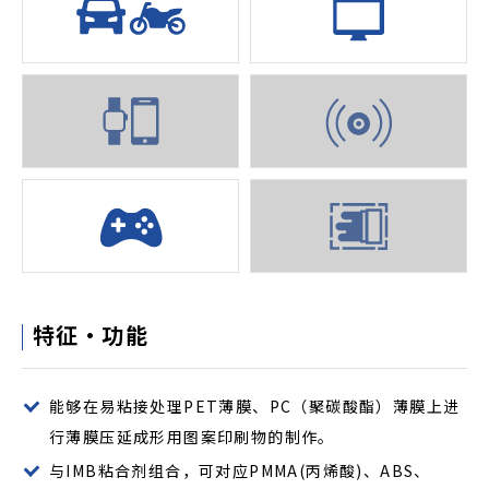
特征・功能
能够在易粘接处理PET薄膜、PC（聚碳酸酯）薄膜上进
行薄膜压延成形用图案印刷物的制作。
与IMB粘合剂组合，可对应PMMA(丙烯酸)、ABS、