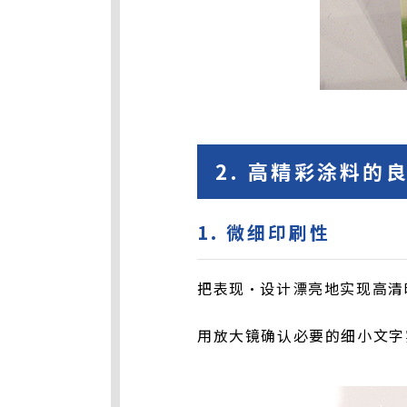
2. 高精彩涂料的
1. 微细印刷性
把表现・设计漂亮地实现高清晰
用放大镜确认必要的细小文字