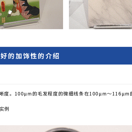
良好的加饰性的介绍
度。100µm的毛发程度的微细线条在100µm～116µ
实例